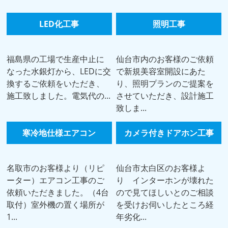
LED化工事
照明工事
福島県の工場で生産中止に
仙台市内のお客様のご依頼
なった水銀灯から、LEDに交
で新規美容室開設にあた
換するご依頼をいただき、
り、照明プランのご提案を
施工致しました。電気代の...
させていただき、設計施工
致しま...
寒冷地仕様エアコン
カメラ付きドアホン工事
名取市のお客様より（リピ
仙台市太白区のお客様よ
ーター）エアコン工事のご
り インターホンが壊れた
依頼いただきました。（4台
ので見てほしいとのご相談
取付）室外機の置く場所が
を受けお伺いしたところ経
1...
年劣化...