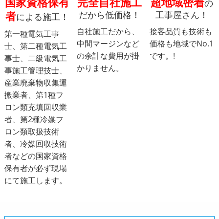
国家資格保有
完全自社施工
超地域密着
の
者
だから低価格！
工事屋さん！
による施工！
自社施工だから、
接客品質も技術も
第一種電気工事
中間マージンなど
価格も地域でNo.1
士、第二種電気工
の余計な費用が掛
です。!
事士、二級電気工
かりません。
事施工管理技士、
産業廃棄物収集運
搬業者、第1種フ
ロン類充填回収業
者、第2種冷媒フ
ロン類取扱技術
者、冷媒回収技術
者などの国家資格
保有者が必ず現場
にて施工します。