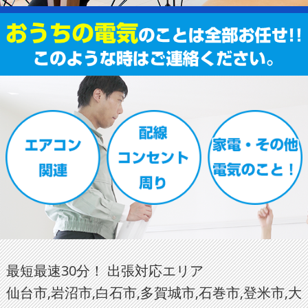
最短最速30分！ 出張対応エリア
仙台市,岩沼市,白石市,多賀城市,石巻市,登米市,大