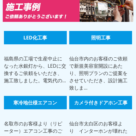
LED化工事
照明工事
福島県の工場で生産中止に
仙台市内のお客様のご依頼
なった水銀灯から、LEDに交
で新規美容室開設にあた
換するご依頼をいただき、
り、照明プランのご提案を
施工致しました。電気代の...
させていただき、設計施工
致しま...
寒冷地仕様エアコン
カメラ付きドアホン工事
名取市のお客様より（リピ
仙台市太白区のお客様よ
ーター）エアコン工事のご
り インターホンが壊れた