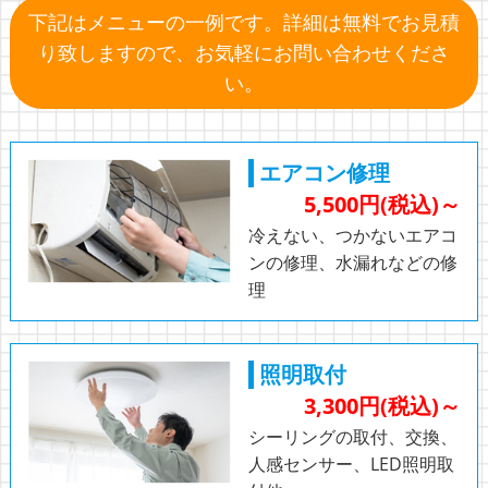
下記はメニューの一例です。
詳細は無料でお見積
り致しますので、
お気軽にお問い合わせくださ
い。
エアコン修理
5,500円(税込)～
冷えない、つかないエアコ
ンの修理、⽔漏れなどの修
理
照明取付
3,300円(税込)～
シーリングの取付、交換、
人感センサー、LED照明取