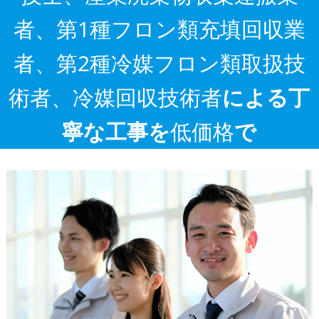
者、第1種フロン類充填回収業
者、第2種冷媒フロン類取扱技
術者、冷媒回収技術者
による丁
寧な工事を
低価格
で