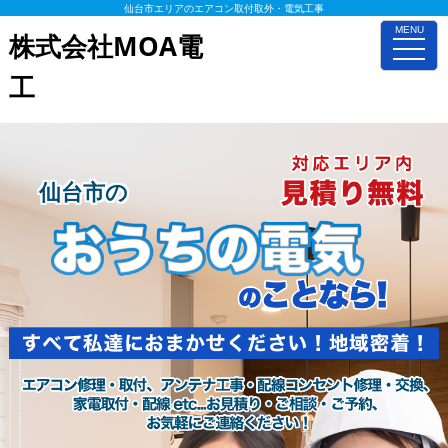
仙台市エリアのエアコン取付取外・電気工事
MENU
株式会社MOA電
toggle
naviga
工
仙台市の