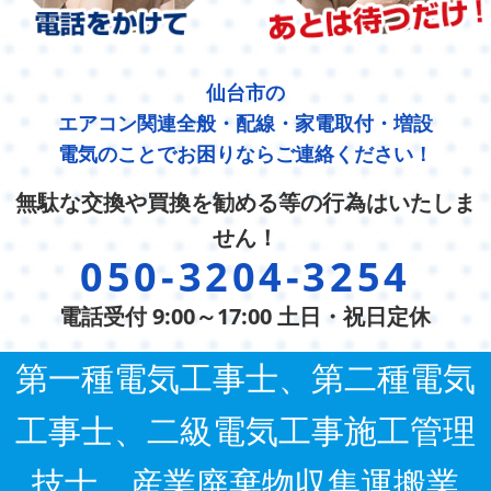
仙台市の
エアコン関連全般・配線・家電取付・増設
電気のことでお困りならご連絡ください！
無駄な交換や買換を勧める等の行為はいたしま
せん！
050-3204-3254
電話受付 9:00～17:00 土日・祝日定休
第一種電気工事士、第二種電気
工事士、二級電気工事施工管理
技士、産業廃棄物収集運搬業