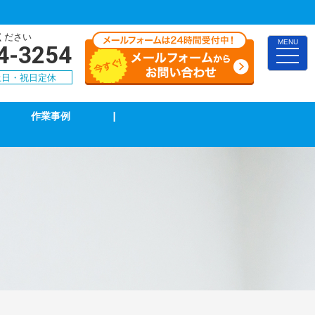
ください
MENU
4-3254
toggle
naviga
0 土日・祝日定休
作業事例
|
TVアンテナ修理・取付
スイッチ修理・取付
漏電調査・修理
4k・8k受信工事