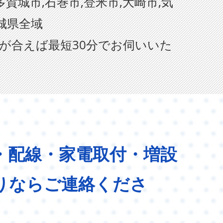
多賀城市,石巻市,登米市,大崎市,気
宮城県全域
が合えば最短30分でお伺いいた
・配線・家電取付・増設
りならご連絡くださ