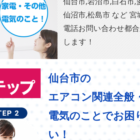
仙台市,岩沼市,白石市,
仙沼市,松島市 など 
電話お問い合わせ都合
します！
仙台市の
エアコン関連全般
電気のことでお困
い！