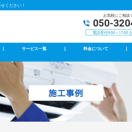
任せください！
お気軽にご相談
050-320
電話受付9:00～17:0
|
サービス一覧
|
料金について
|
アコンクリーニング
エアコン修理・取付
明の修理・取付
コンセント修理・取付
相３線式切替工事
換気扇等修理・取付
犯カメラ
家庭用EV充電工事