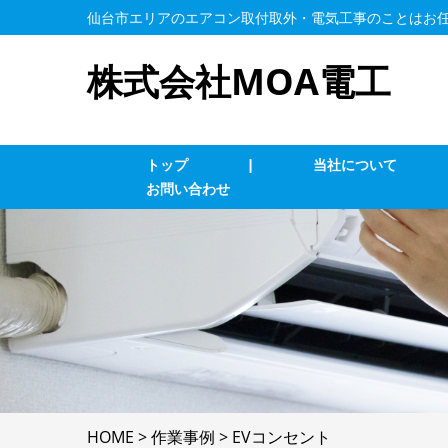
仙台市エリアのエアコン取付取外・電気工事のことはお
株式会社MOA電工
トップ
|
当社について
お問い合わせ
業務用エアコン交換・取付・修理
エ
インターホン修理・取付
照
ブレーカー修理・取付
単
LAN、電気配線工事
防
HOME
>
作業事例
>
EVコンセント