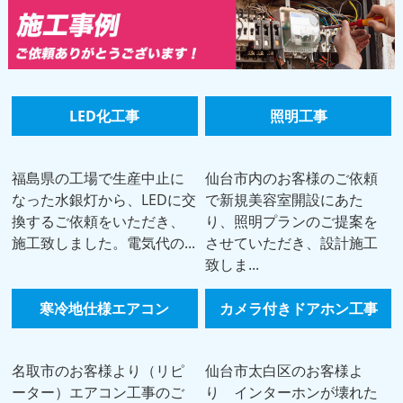
LED化工事
照明工事
福島県の工場で生産中止に
仙台市内のお客様のご依頼
なった水銀灯から、LEDに交
で新規美容室開設にあた
換するご依頼をいただき、
り、照明プランのご提案を
施工致しました。電気代の...
させていただき、設計施工
致しま...
寒冷地仕様エアコン
カメラ付きドアホン工事
名取市のお客様より（リピ
仙台市太白区のお客様よ
ーター）エアコン工事のご
り インターホンが壊れた