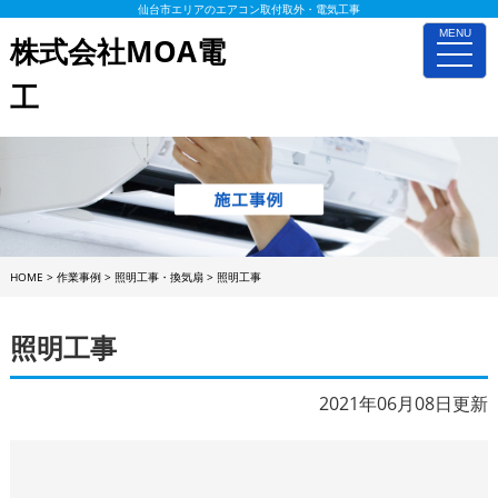
仙台市エリアのエアコン取付取外・電気工事
MENU
株式会社MOA電
toggle
naviga
工
HOME
>
作業事例
>
照明工事・換気扇
>
照明工事
照明工事
2021年06月08日更新