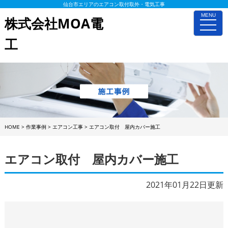
仙台市エリアのエアコン取付取外・電気工事
MENU
株式会社MOA電
toggle
naviga
工
HOME
>
作業事例
>
エアコン工事
>
エアコン取付 屋内カバー施工
エアコン取付 屋内カバー施工
2021年01月22日更新