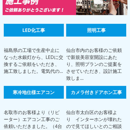
LED化工事
照明工事
福島県の工場で生産中止に
仙台市内のお客様のご依頼
なった水銀灯から、LEDに交
で新規美容室開設にあた
換するご依頼をいただき、
り、照明プランのご提案を
施工致しました。電気代の...
させていただき、設計施工
致しま...
寒冷地仕様エアコン
カメラ付きドアホン工事
名取市のお客様より（リピ
仙台市太白区のお客様よ
ーター）エアコン工事のご
り インターホンが壊れた
依頼いただきました。（4台
ので見てほしいとのご相談